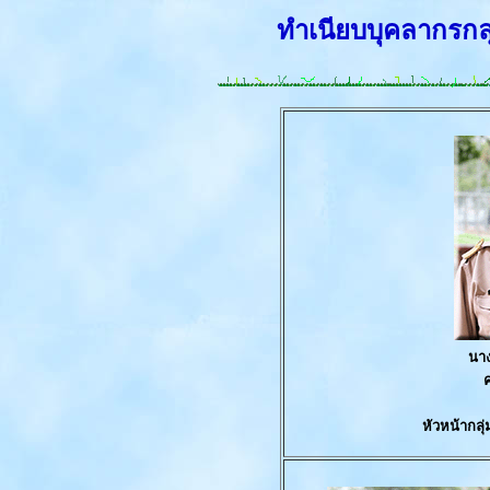
ทำเนียบบุคลากรกล
นา
ค
หัวหน้ากลุ